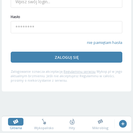
Hasło
nie pamiętam hasła
ZALOGUJ SIĘ
Zalogowanie oznacza akceptację
Regulaminu serwisu
Wykop.pl w jego
aktualnym brzmieniu. Jeśli nie akceptujesz Regulaminu w całości,
prosimy o niekorzystanie z serwisu.
Główna
Wykopalisko
Hity
Mikroblog