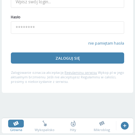
Hasło
nie pamiętam hasła
ZALOGUJ SIĘ
Zalogowanie oznacza akceptację
Regulaminu serwisu
Wykop.pl w jego
aktualnym brzmieniu. Jeśli nie akceptujesz Regulaminu w całości,
prosimy o niekorzystanie z serwisu.
Główna
Wykopalisko
Hity
Mikroblog