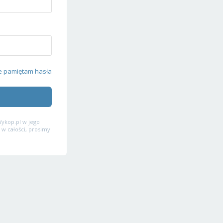
e pamiętam hasła
ykop.pl w jego
 w całości, prosimy