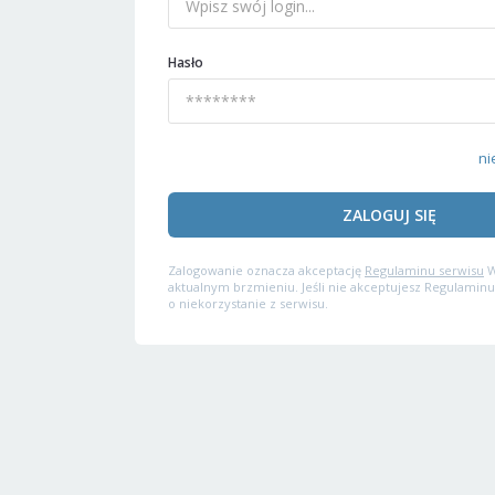
Hasło
ni
ZALOGUJ SIĘ
Zalogowanie oznacza akceptację
Regulaminu serwisu
W
aktualnym brzmieniu. Jeśli nie akceptujesz Regulaminu
o niekorzystanie z serwisu.