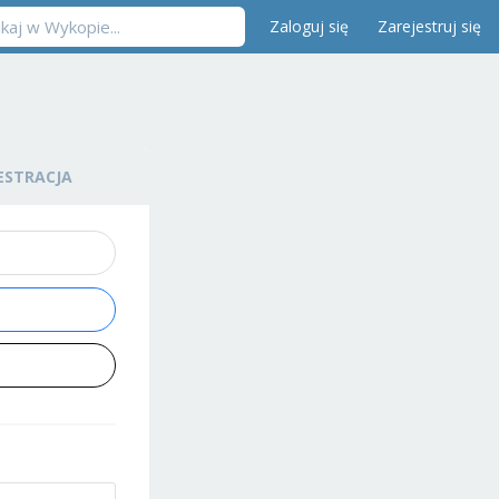
Zaloguj się
Zarejestruj się
ESTRACJA