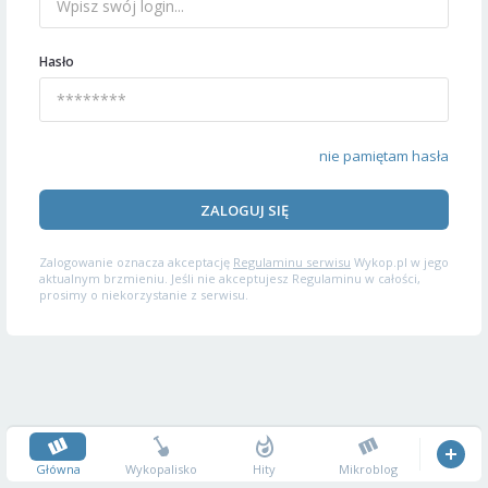
Hasło
nie pamiętam hasła
ZALOGUJ SIĘ
Zalogowanie oznacza akceptację
Regulaminu serwisu
Wykop.pl w jego
aktualnym brzmieniu. Jeśli nie akceptujesz Regulaminu w całości,
prosimy o niekorzystanie z serwisu.
Główna
Wykopalisko
Hity
Mikroblog