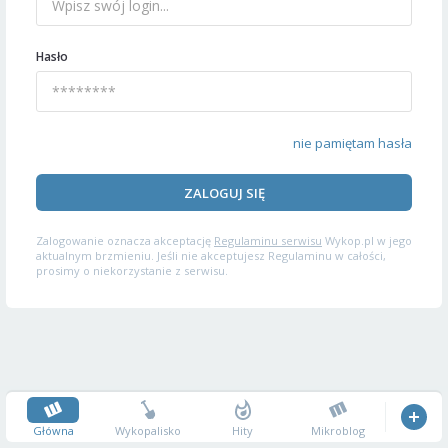
Hasło
nie pamiętam hasła
ZALOGUJ SIĘ
Zalogowanie oznacza akceptację
Regulaminu serwisu
Wykop.pl w jego
aktualnym brzmieniu. Jeśli nie akceptujesz Regulaminu w całości,
prosimy o niekorzystanie z serwisu.
Główna
Wykopalisko
Hity
Mikroblog