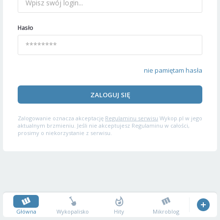
Hasło
nie pamiętam hasła
ZALOGUJ SIĘ
Zalogowanie oznacza akceptację
Regulaminu serwisu
Wykop.pl w jego
aktualnym brzmieniu. Jeśli nie akceptujesz Regulaminu w całości,
prosimy o niekorzystanie z serwisu.
Główna
Wykopalisko
Hity
Mikroblog