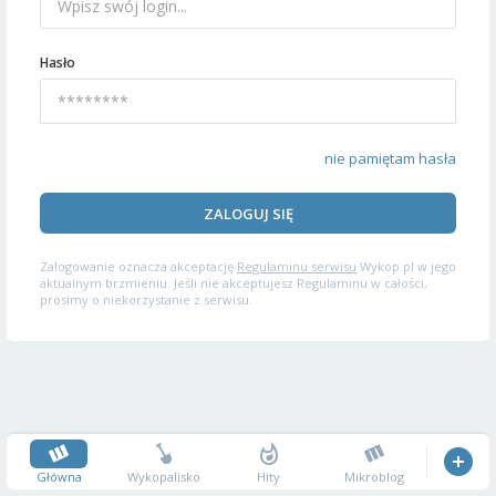
Hasło
nie pamiętam hasła
ZALOGUJ SIĘ
Zalogowanie oznacza akceptację
Regulaminu serwisu
Wykop.pl w jego
aktualnym brzmieniu. Jeśli nie akceptujesz Regulaminu w całości,
prosimy o niekorzystanie z serwisu.
Główna
Wykopalisko
Hity
Mikroblog