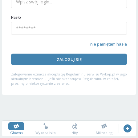
Hasło
nie pamiętam hasła
ZALOGUJ SIĘ
Zalogowanie oznacza akceptację
Regulaminu serwisu
Wykop.pl w jego
aktualnym brzmieniu. Jeśli nie akceptujesz Regulaminu w całości,
prosimy o niekorzystanie z serwisu.
Główna
Wykopalisko
Hity
Mikroblog