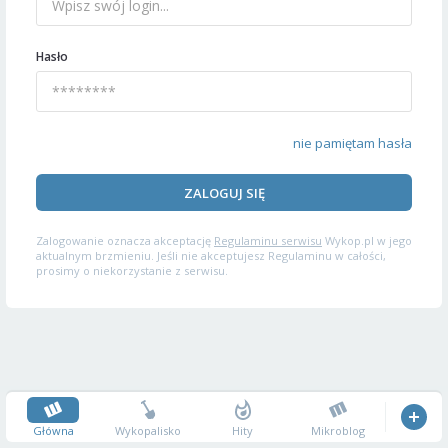
Hasło
nie pamiętam hasła
ZALOGUJ SIĘ
Zalogowanie oznacza akceptację
Regulaminu serwisu
Wykop.pl w jego
aktualnym brzmieniu. Jeśli nie akceptujesz Regulaminu w całości,
prosimy o niekorzystanie z serwisu.
Główna
Wykopalisko
Hity
Mikroblog