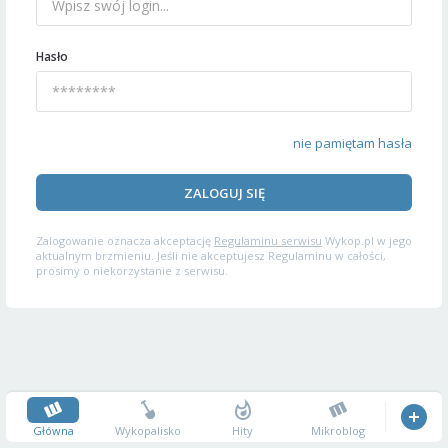
Hasło
nie pamiętam hasła
ZALOGUJ SIĘ
Zalogowanie oznacza akceptację
Regulaminu serwisu
Wykop.pl w jego
aktualnym brzmieniu. Jeśli nie akceptujesz Regulaminu w całości,
prosimy o niekorzystanie z serwisu.
Główna
Wykopalisko
Hity
Mikroblog