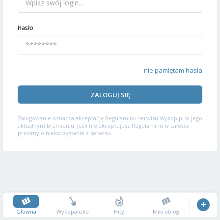
Hasło
nie pamiętam hasła
ZALOGUJ SIĘ
Zalogowanie oznacza akceptację
Regulaminu serwisu
Wykop.pl w jego
aktualnym brzmieniu. Jeśli nie akceptujesz Regulaminu w całości,
prosimy o niekorzystanie z serwisu.
Główna
Wykopalisko
Hity
Mikroblog