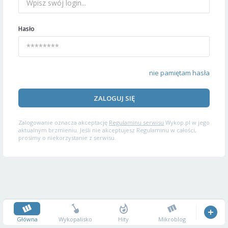
Hasło
nie pamiętam hasła
ZALOGUJ SIĘ
Zalogowanie oznacza akceptację
Regulaminu serwisu
Wykop.pl w jego
aktualnym brzmieniu. Jeśli nie akceptujesz Regulaminu w całości,
prosimy o niekorzystanie z serwisu.
Główna
Wykopalisko
Hity
Mikroblog