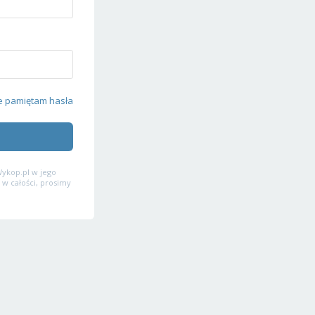
e pamiętam hasła
ykop.pl w jego
 w całości, prosimy