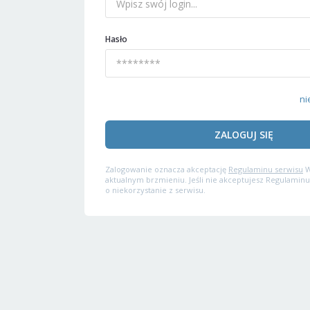
Hasło
ni
ZALOGUJ SIĘ
Zalogowanie oznacza akceptację
Regulaminu serwisu
W
aktualnym brzmieniu. Jeśli nie akceptujesz Regulaminu
o niekorzystanie z serwisu.