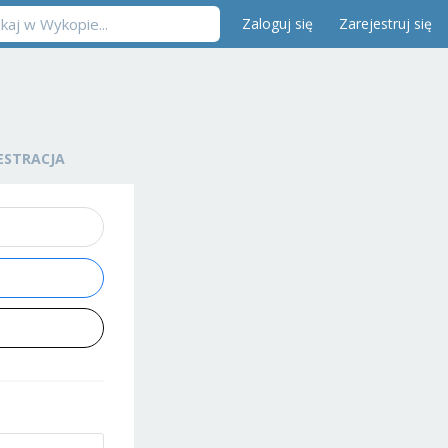
Zaloguj się
Zarejestruj się
ESTRACJA