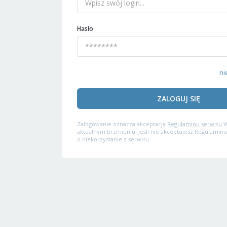
Hasło
ni
ZALOGUJ SIĘ
Zalogowanie oznacza akceptację
Regulaminu serwisu
W
aktualnym brzmieniu. Jeśli nie akceptujesz Regulaminu
o niekorzystanie z serwisu.