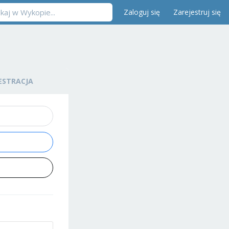
Zaloguj się
Zarejestruj się
ESTRACJA