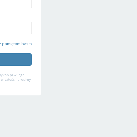
e pamiętam hasła
ykop.pl w jego
 w całości, prosimy