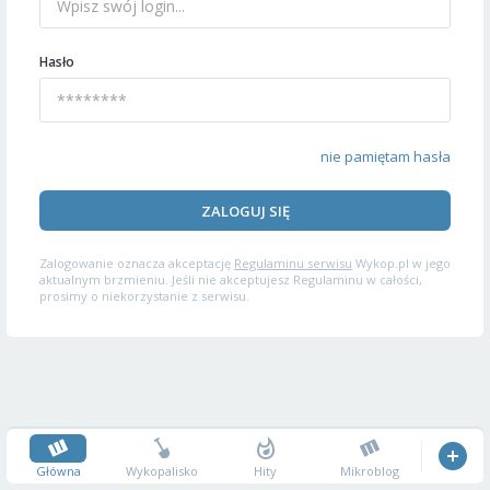
Hasło
nie pamiętam hasła
ZALOGUJ SIĘ
Zalogowanie oznacza akceptację
Regulaminu serwisu
Wykop.pl w jego
aktualnym brzmieniu. Jeśli nie akceptujesz Regulaminu w całości,
prosimy o niekorzystanie z serwisu.
Główna
Wykopalisko
Hity
Mikroblog