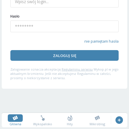
Hasło
nie pamiętam hasła
ZALOGUJ SIĘ
Zalogowanie oznacza akceptację
Regulaminu serwisu
Wykop.pl w jego
aktualnym brzmieniu. Jeśli nie akceptujesz Regulaminu w całości,
prosimy o niekorzystanie z serwisu.
Główna
Wykopalisko
Hity
Mikroblog