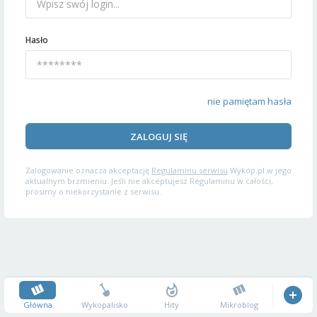
Hasło
nie pamiętam hasła
ZALOGUJ SIĘ
Zalogowanie oznacza akceptację
Regulaminu serwisu
Wykop.pl w jego
aktualnym brzmieniu. Jeśli nie akceptujesz Regulaminu w całości,
prosimy o niekorzystanie z serwisu.
Główna
Wykopalisko
Hity
Mikroblog