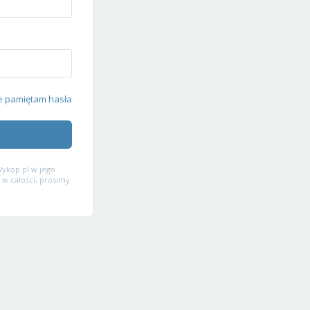
e pamiętam hasła
ykop.pl w jego
 w całości, prosimy