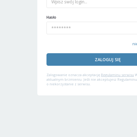
Hasło
ni
ZALOGUJ SIĘ
Zalogowanie oznacza akceptację
Regulaminu serwisu
W
aktualnym brzmieniu. Jeśli nie akceptujesz Regulaminu
o niekorzystanie z serwisu.