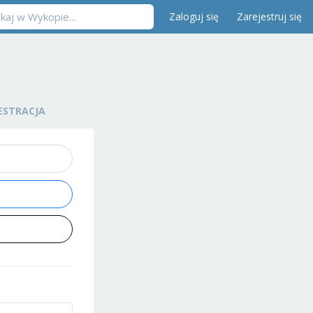
Zaloguj się
Zarejestruj się
ESTRACJA