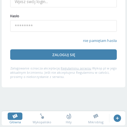
Hasło
nie pamiętam hasła
ZALOGUJ SIĘ
Zalogowanie oznacza akceptację
Regulaminu serwisu
Wykop.pl w jego
aktualnym brzmieniu. Jeśli nie akceptujesz Regulaminu w całości,
prosimy o niekorzystanie z serwisu.
Główna
Wykopalisko
Hity
Mikroblog