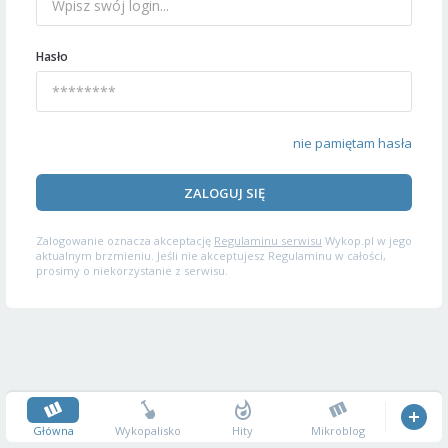
Hasło
nie pamiętam hasła
ZALOGUJ SIĘ
Zalogowanie oznacza akceptację
Regulaminu serwisu
Wykop.pl w jego
aktualnym brzmieniu. Jeśli nie akceptujesz Regulaminu w całości,
prosimy o niekorzystanie z serwisu.
Główna
Wykopalisko
Hity
Mikroblog