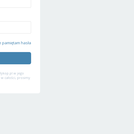
e pamiętam hasła
ykop.pl w jego
 w całości, prosimy