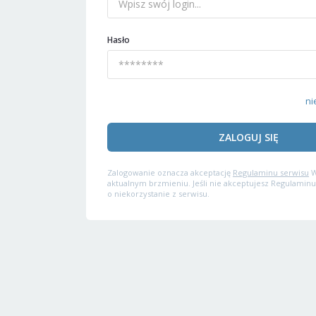
Hasło
ni
ZALOGUJ SIĘ
Zalogowanie oznacza akceptację
Regulaminu serwisu
W
aktualnym brzmieniu. Jeśli nie akceptujesz Regulaminu
o niekorzystanie z serwisu.