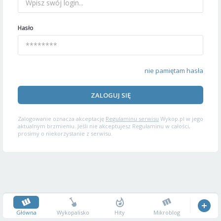
Hasło
nie pamiętam hasła
ZALOGUJ SIĘ
Zalogowanie oznacza akceptację
Regulaminu serwisu
Wykop.pl w jego
aktualnym brzmieniu. Jeśli nie akceptujesz Regulaminu w całości,
prosimy o niekorzystanie z serwisu.
Główna
Wykopalisko
Hity
Mikroblog