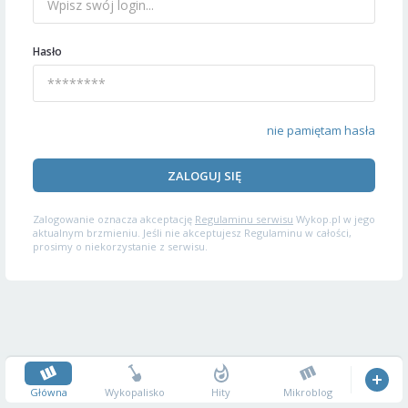
Hasło
nie pamiętam hasła
ZALOGUJ SIĘ
Zalogowanie oznacza akceptację
Regulaminu serwisu
Wykop.pl w jego
aktualnym brzmieniu. Jeśli nie akceptujesz Regulaminu w całości,
prosimy o niekorzystanie z serwisu.
Główna
Wykopalisko
Hity
Mikroblog