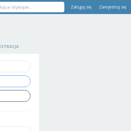
Zaloguj się
Zarejestruj się
ESTRACJA