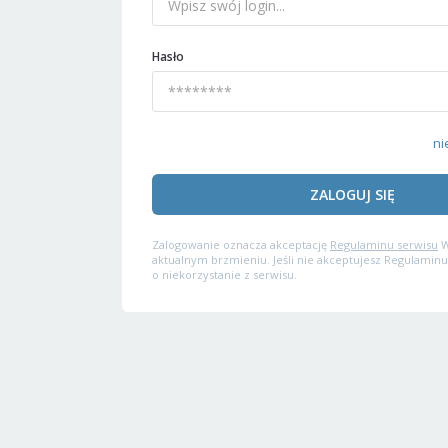
Hasło
ni
ZALOGUJ SIĘ
Zalogowanie oznacza akceptację
Regulaminu serwisu
W
aktualnym brzmieniu. Jeśli nie akceptujesz Regulaminu
o niekorzystanie z serwisu.