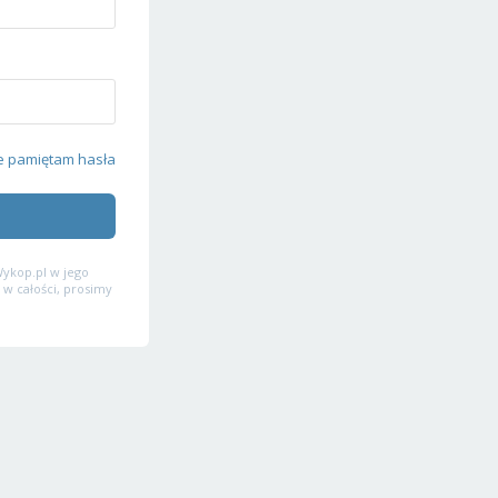
e pamiętam hasła
ykop.pl w jego
 w całości, prosimy