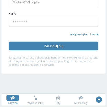
Hasło
nie pamiętam hasła
ZALOGUJ SIĘ
Zalogowanie oznacza akceptację
Regulaminu serwisu
Wykop.pl w jego
aktualnym brzmieniu. Jeśli nie akceptujesz Regulaminu w całości,
prosimy o niekorzystanie z serwisu.
Główna
Wykopalisko
Hity
Mikroblog