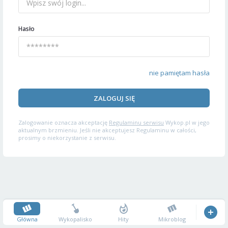
Hasło
nie pamiętam hasła
ZALOGUJ SIĘ
Zalogowanie oznacza akceptację
Regulaminu serwisu
Wykop.pl w jego
aktualnym brzmieniu. Jeśli nie akceptujesz Regulaminu w całości,
prosimy o niekorzystanie z serwisu.
Główna
Wykopalisko
Hity
Mikroblog