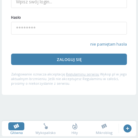
Hasło
nie pamiętam hasła
ZALOGUJ SIĘ
Zalogowanie oznacza akceptację
Regulaminu serwisu
Wykop.pl w jego
aktualnym brzmieniu. Jeśli nie akceptujesz Regulaminu w całości,
prosimy o niekorzystanie z serwisu.
Główna
Wykopalisko
Hity
Mikroblog