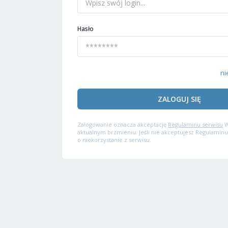
Hasło
ni
ZALOGUJ SIĘ
Zalogowanie oznacza akceptację
Regulaminu serwisu
W
aktualnym brzmieniu. Jeśli nie akceptujesz Regulaminu
o niekorzystanie z serwisu.