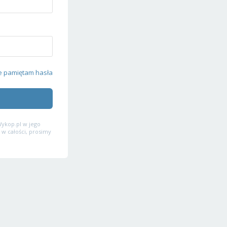
e pamiętam hasła
ykop.pl w jego
 w całości, prosimy