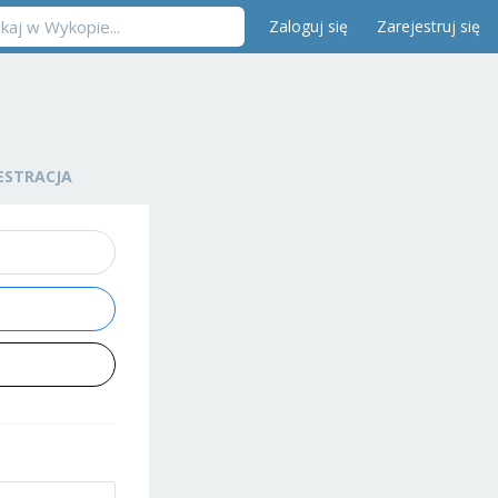
Zaloguj się
Zarejestruj się
ESTRACJA