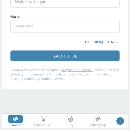
Hasło
nie pamiętam hasła
ZALOGUJ SIĘ
Zalogowanie oznacza akceptację
Regulaminu serwisu
Wykop.pl w jego
aktualnym brzmieniu. Jeśli nie akceptujesz Regulaminu w całości,
prosimy o niekorzystanie z serwisu.
Główna
Wykopalisko
Hity
Mikroblog