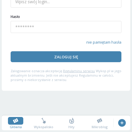
Hasło
nie pamiętam hasła
ZALOGUJ SIĘ
Zalogowanie oznacza akceptację
Regulaminu serwisu
Wykop.pl w jego
aktualnym brzmieniu. Jeśli nie akceptujesz Regulaminu w całości,
prosimy o niekorzystanie z serwisu.
Główna
Wykopalisko
Hity
Mikroblog