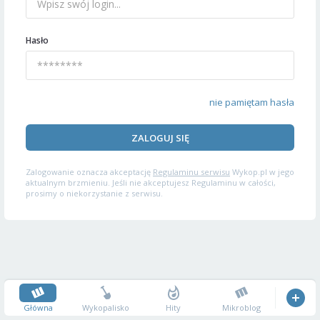
Hasło
nie pamiętam hasła
ZALOGUJ SIĘ
Zalogowanie oznacza akceptację
Regulaminu serwisu
Wykop.pl w jego
aktualnym brzmieniu. Jeśli nie akceptujesz Regulaminu w całości,
prosimy o niekorzystanie z serwisu.
Główna
Wykopalisko
Hity
Mikroblog