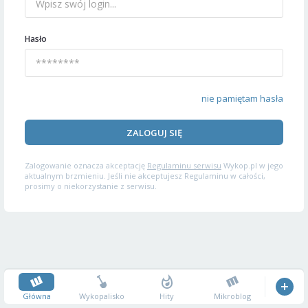
Hasło
nie pamiętam hasła
ZALOGUJ SIĘ
Zalogowanie oznacza akceptację
Regulaminu serwisu
Wykop.pl w jego
aktualnym brzmieniu. Jeśli nie akceptujesz Regulaminu w całości,
prosimy o niekorzystanie z serwisu.
Główna
Wykopalisko
Hity
Mikroblog