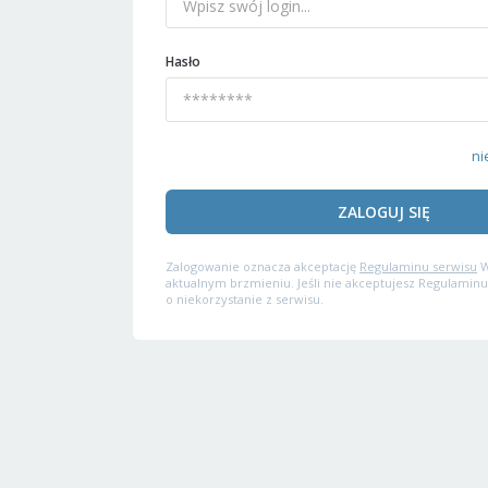
Hasło
ni
ZALOGUJ SIĘ
Zalogowanie oznacza akceptację
Regulaminu serwisu
W
aktualnym brzmieniu. Jeśli nie akceptujesz Regulaminu
o niekorzystanie z serwisu.