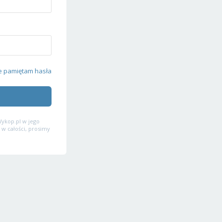
e pamiętam hasła
ykop.pl w jego
 w całości, prosimy