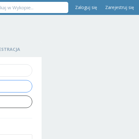
Zaloguj się
Zarejestruj się
ESTRACJA