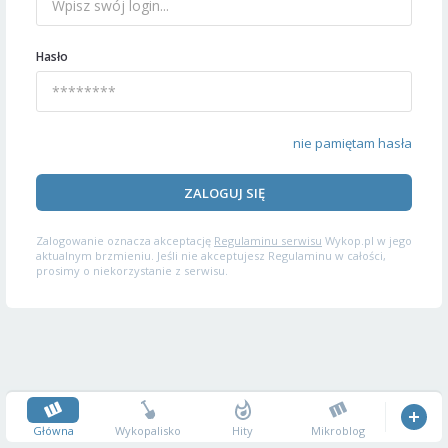
Hasło
nie pamiętam hasła
ZALOGUJ SIĘ
Zalogowanie oznacza akceptację
Regulaminu serwisu
Wykop.pl w jego
aktualnym brzmieniu. Jeśli nie akceptujesz Regulaminu w całości,
prosimy o niekorzystanie z serwisu.
Główna
Wykopalisko
Hity
Mikroblog