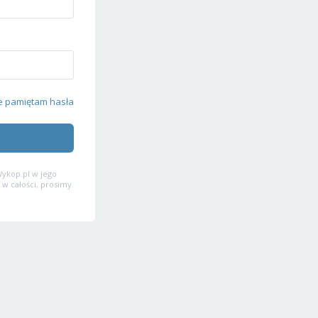
e pamiętam hasła
ykop.pl w jego
 w całości, prosimy