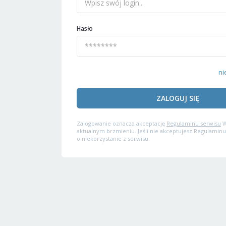
Hasło
ni
ZALOGUJ SIĘ
Zalogowanie oznacza akceptację
Regulaminu serwisu
W
aktualnym brzmieniu. Jeśli nie akceptujesz Regulaminu
o niekorzystanie z serwisu.