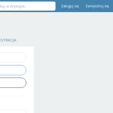
Zaloguj się
Zarejestruj się
ESTRACJA