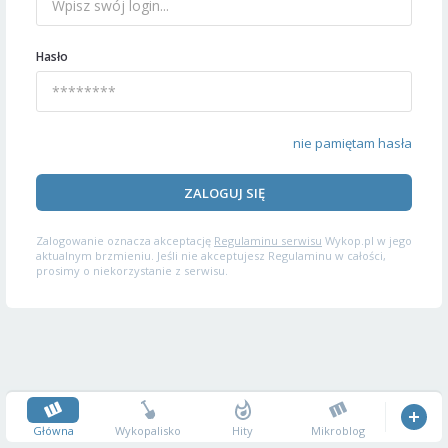
Hasło
nie pamiętam hasła
ZALOGUJ SIĘ
Zalogowanie oznacza akceptację
Regulaminu serwisu
Wykop.pl w jego
aktualnym brzmieniu. Jeśli nie akceptujesz Regulaminu w całości,
prosimy o niekorzystanie z serwisu.
Główna
Wykopalisko
Hity
Mikroblog