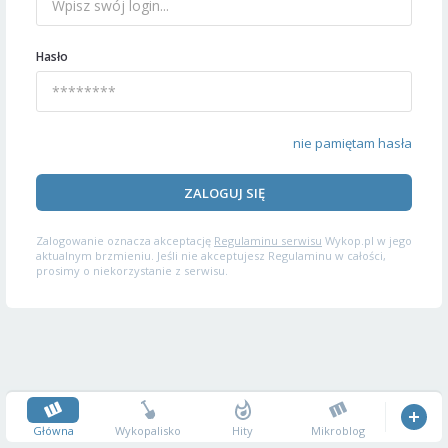
Hasło
nie pamiętam hasła
ZALOGUJ SIĘ
Zalogowanie oznacza akceptację
Regulaminu serwisu
Wykop.pl w jego
aktualnym brzmieniu. Jeśli nie akceptujesz Regulaminu w całości,
prosimy o niekorzystanie z serwisu.
Główna
Wykopalisko
Hity
Mikroblog