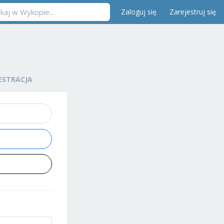
Zaloguj się
Zarejestruj się
ESTRACJA