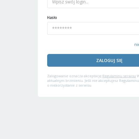
Hasło
ni
ZALOGUJ SIĘ
Zalogowanie oznacza akceptację
Regulaminu serwisu
W
aktualnym brzmieniu. Jeśli nie akceptujesz Regulaminu
o niekorzystanie z serwisu.