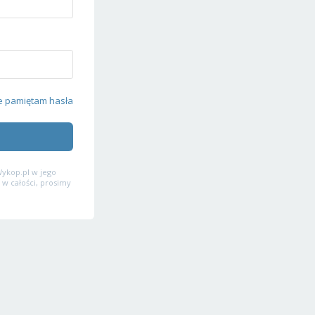
e pamiętam hasła
ykop.pl w jego
 w całości, prosimy