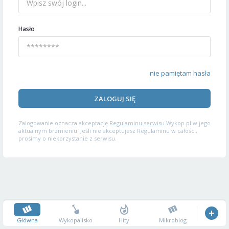
Hasło
nie pamiętam hasła
ZALOGUJ SIĘ
Zalogowanie oznacza akceptację
Regulaminu serwisu
Wykop.pl w jego
aktualnym brzmieniu. Jeśli nie akceptujesz Regulaminu w całości,
prosimy o niekorzystanie z serwisu.
Główna
Wykopalisko
Hity
Mikroblog