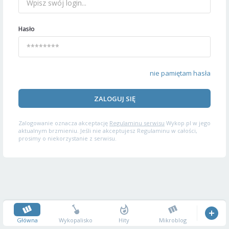
Hasło
nie pamiętam hasła
ZALOGUJ SIĘ
Zalogowanie oznacza akceptację
Regulaminu serwisu
Wykop.pl w jego
aktualnym brzmieniu. Jeśli nie akceptujesz Regulaminu w całości,
prosimy o niekorzystanie z serwisu.
Główna
Wykopalisko
Hity
Mikroblog