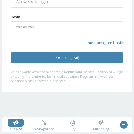
Hasło
nie pamiętam hasła
ZALOGUJ SIĘ
Zalogowanie oznacza akceptację
Regulaminu serwisu
Wykop.pl w jego
aktualnym brzmieniu. Jeśli nie akceptujesz Regulaminu w całości,
prosimy o niekorzystanie z serwisu.
Główna
Wykopalisko
Hity
Mikroblog