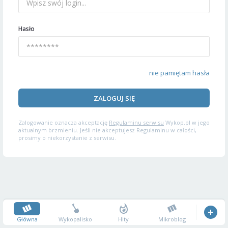
Hasło
nie pamiętam hasła
ZALOGUJ SIĘ
Zalogowanie oznacza akceptację
Regulaminu serwisu
Wykop.pl w jego
aktualnym brzmieniu. Jeśli nie akceptujesz Regulaminu w całości,
prosimy o niekorzystanie z serwisu.
Główna
Wykopalisko
Hity
Mikroblog