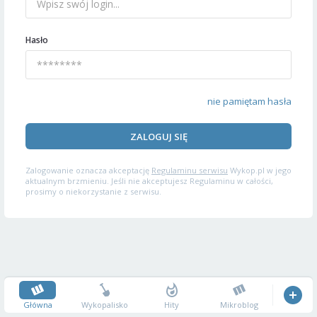
Hasło
nie pamiętam hasła
ZALOGUJ SIĘ
Zalogowanie oznacza akceptację
Regulaminu serwisu
Wykop.pl w jego
aktualnym brzmieniu. Jeśli nie akceptujesz Regulaminu w całości,
prosimy o niekorzystanie z serwisu.
Główna
Wykopalisko
Hity
Mikroblog