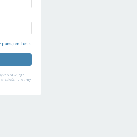
e pamiętam hasła
ykop.pl w jego
 w całości, prosimy