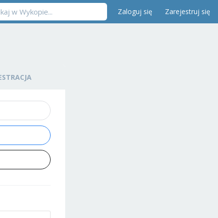
Zaloguj się
Zarejestruj się
ESTRACJA