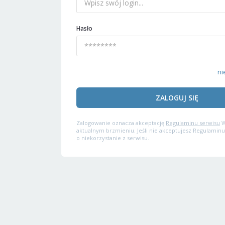
Hasło
ni
ZALOGUJ SIĘ
Zalogowanie oznacza akceptację
Regulaminu serwisu
W
aktualnym brzmieniu. Jeśli nie akceptujesz Regulaminu
o niekorzystanie z serwisu.