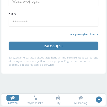
Hasło
nie pamiętam hasła
ZALOGUJ SIĘ
Zalogowanie oznacza akceptację
Regulaminu serwisu
Wykop.pl w jego
aktualnym brzmieniu. Jeśli nie akceptujesz Regulaminu w całości,
prosimy o niekorzystanie z serwisu.
Główna
Wykopalisko
Hity
Mikroblog