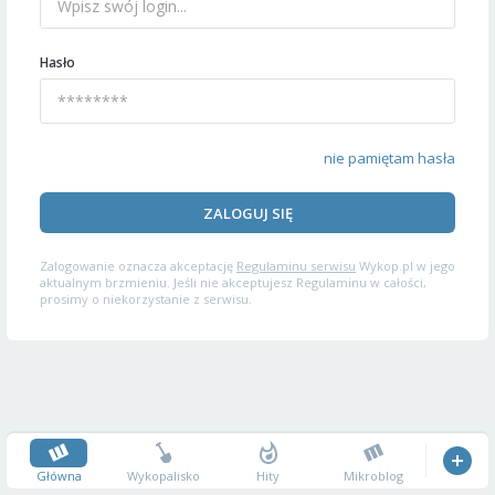
Hasło
nie pamiętam hasła
ZALOGUJ SIĘ
Zalogowanie oznacza akceptację
Regulaminu serwisu
Wykop.pl w jego
aktualnym brzmieniu. Jeśli nie akceptujesz Regulaminu w całości,
prosimy o niekorzystanie z serwisu.
Główna
Wykopalisko
Hity
Mikroblog