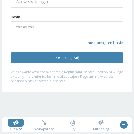
Hasło
nie pamiętam hasła
ZALOGUJ SIĘ
Zalogowanie oznacza akceptację
Regulaminu serwisu
Wykop.pl w jego
aktualnym brzmieniu. Jeśli nie akceptujesz Regulaminu w całości,
prosimy o niekorzystanie z serwisu.
Główna
Wykopalisko
Hity
Mikroblog