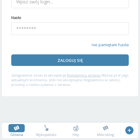
Hasło
nie pamiętam hasła
ZALOGUJ SIĘ
Zalogowanie oznacza akceptację
Regulaminu serwisu
Wykop.pl w jego
aktualnym brzmieniu. Jeśli nie akceptujesz Regulaminu w całości,
prosimy o niekorzystanie z serwisu.
Główna
Wykopalisko
Hity
Mikroblog