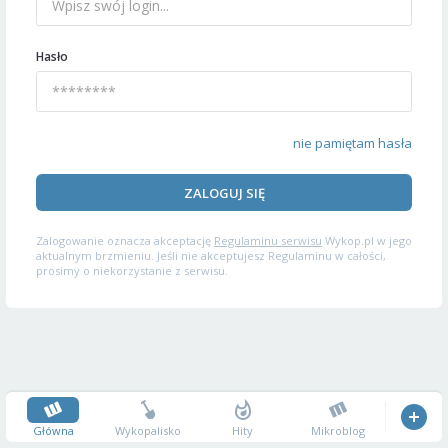
Hasło
nie pamiętam hasła
ZALOGUJ SIĘ
Zalogowanie oznacza akceptację
Regulaminu serwisu
Wykop.pl w jego
aktualnym brzmieniu. Jeśli nie akceptujesz Regulaminu w całości,
prosimy o niekorzystanie z serwisu.
Główna
Wykopalisko
Hity
Mikroblog