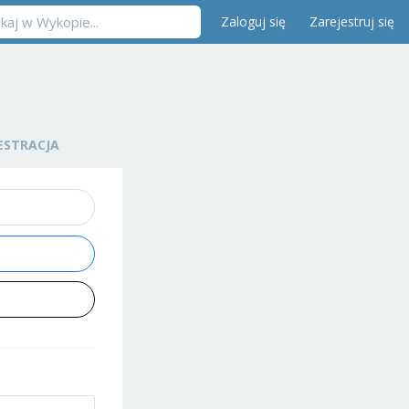
Zaloguj się
Zarejestruj się
ESTRACJA