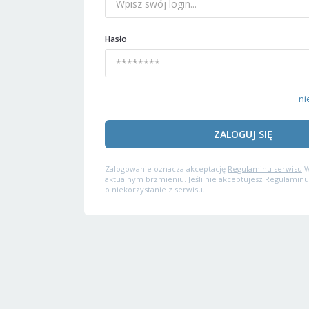
Hasło
ni
ZALOGUJ SIĘ
Zalogowanie oznacza akceptację
Regulaminu serwisu
W
aktualnym brzmieniu. Jeśli nie akceptujesz Regulaminu
o niekorzystanie z serwisu.