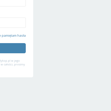
e pamiętam hasła
ykop.pl w jego
 w całości, prosimy